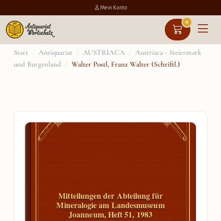
Mein Konto
0
Zum
Start
/
Antiquariat
/
AUSTRIACA
/
Austriaca - Steiermark
und Burgenland
/
Walter Postl, Franz Walter (Schriftl.)
Inhalt
springen
Mitteilungen der Abteilung für
Mineralogie am Landesmuseum
Joanneum, Heft 51, 1983