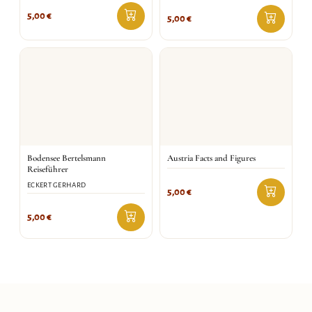
5,00
€
5,00
€
Bodensee Bertelsmann
Austria Facts and Figures
Reiseführer
ECKERT GERHARD
5,00
€
5,00
€