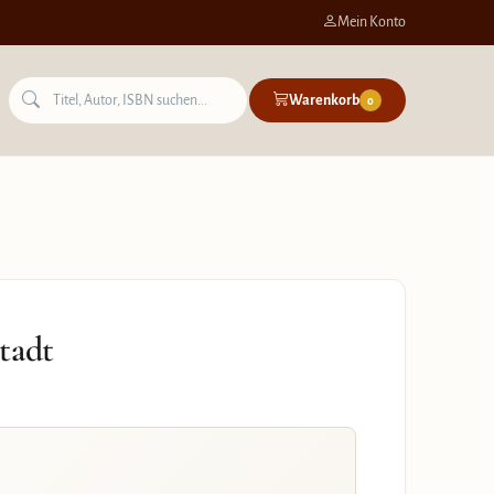
Mein Konto
Warenkorb
0
tadt