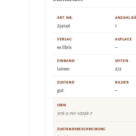
ART. NR.
ANZAHL B
259146
1
VERLAG
AUFLAGE
ex libris
–
EINBAND
SEITEN
Leinen
272
ZUSTAND
BILDER
gut
–
ISBN
978-3-761-10038-7
ZUSTANDSBESCHREIBUNG