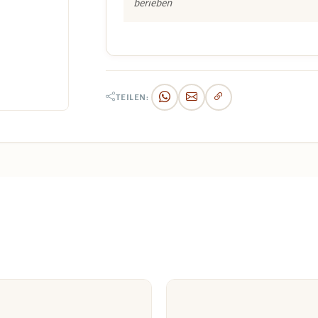
berieben
TEILEN: