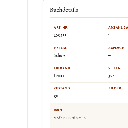
Buchdetails
ART. NR.
ANZAHL B
260455
1
VERLAG
AUFLAGE
Schuler
–
EINBAND
SEITEN
Leinen
394
ZUSTAND
BILDER
gut
–
ISBN
978-3-779-63053-1