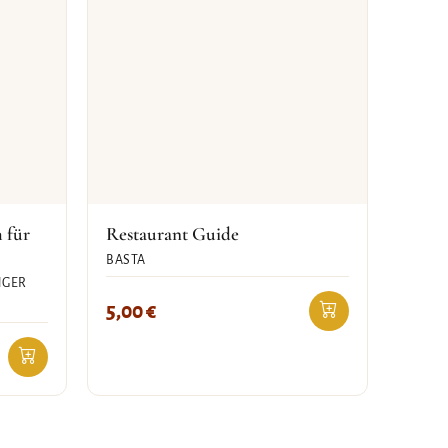
 für
Restaurant Guide
BASTA
NGER
5,00
€