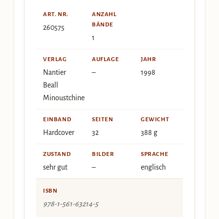
ART. NR.
ANZAHL
BÄNDE
260575
1
VERLAG
AUFLAGE
JAHR
Nantier
–
1998
Beall
Minoustchine
EINBAND
SEITEN
GEWICHT
Hardcover
32
388 g
ZUSTAND
BILDER
SPRACHE
sehr gut
–
englisch
ISBN
978-1-561-63214-5