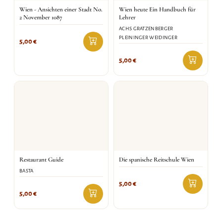
Wien - Ansichten einer Stadt No.
Wien heute Ein Handbuch für
2 November 1087
Lehrer
ACHS GRATZENBERGER
PLEININGER WEIDINGER
5,00
€
5,00
€
Restaurant Guide
Die spanische Reitschule Wien
BASTA
5,00
€
5,00
€