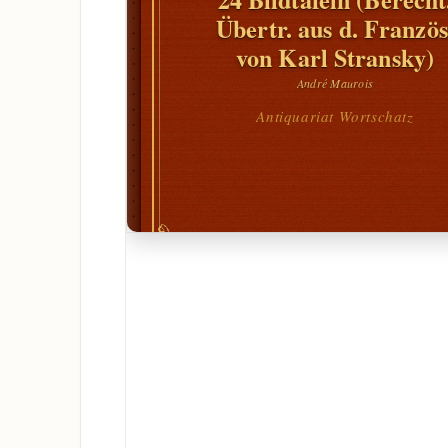
Übertr. aus d. Französ
von Karl Stransky)
André Maurois
Antiquariat Wortschatz