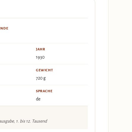
ÄNDE
JAHR
1930
GEWICHT
720 g
SPRACHE
de
usgabe, 1. bis 12. Tausend