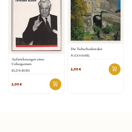
Die Tschechoslowakei
PLICKA KAREL
Aufzeichnungen eines
Unbequemen
5,00
€
JELZIN BORIS
5,00
€