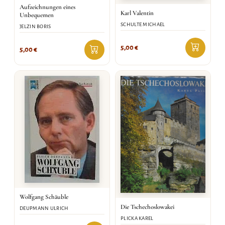
Aufzeichnungen eines
Karl Valentin
Unbequemen
SCHULTE MICHAEL
JELZIN BORIS
5,00
€
5,00
€
Wolfgang Schäuble
Die Tschechoslowakei
DEUPMANN ULRICH
PLICKA KAREL