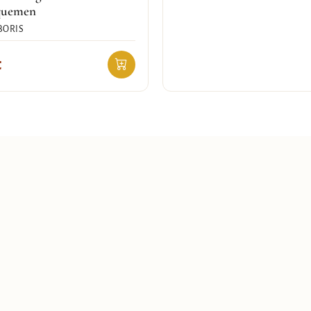
quemen
BORIS
€