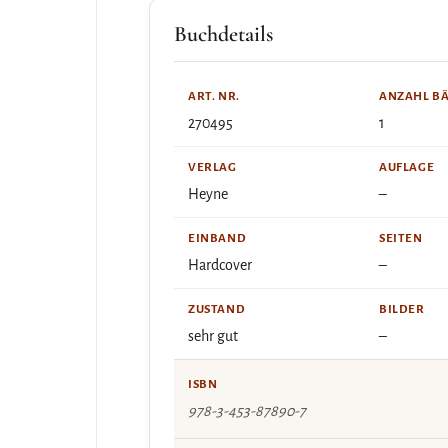
Buchdetails
ART. NR.
ANZAHL B
270495
1
VERLAG
AUFLAGE
Heyne
–
EINBAND
SEITEN
Hardcover
–
ZUSTAND
BILDER
sehr gut
–
ISBN
978-3-453-87890-7