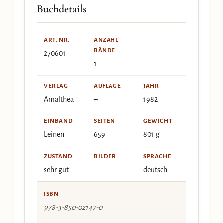
Buchdetails
ART. NR.
ANZAHL
BÄNDE
270601
1
VERLAG
AUFLAGE
JAHR
Amalthea
–
1982
EINBAND
SEITEN
GEWICHT
Leinen
659
801 g
ZUSTAND
BILDER
SPRACHE
sehr gut
–
deutsch
ISBN
978-3-850-02147-0