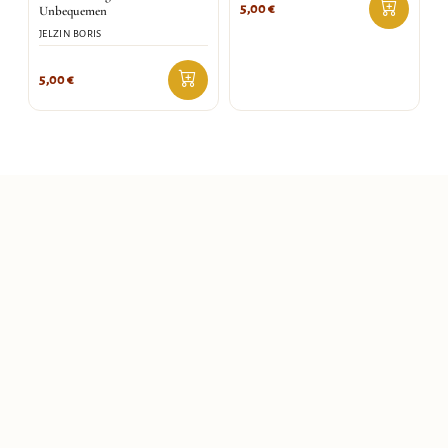
5,00
€
Unbequemen
JELZIN BORIS
5,00
€