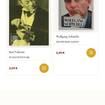
Wolfgang Schäuble
DEUPMANN ULRICH
Karl Valentin
5,00
€
SCHULTE MICHAEL
5,00
€