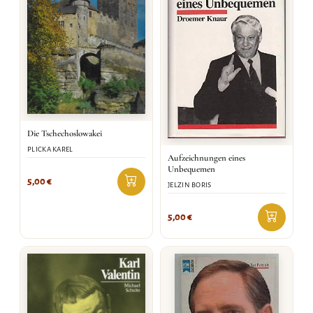
Die Tschechoslowakei
PLICKA KAREL
Aufzeichnungen eines
Unbequemen
5,00
€
JELZIN BORIS
5,00
€