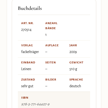
Buchdetails
ART. NR.
ANZAHL
BÄNDE
270514
1
VERLAG
AUFLAGE
JAHR
fackelträger
–
2009
EINBAND
SEITEN
GEWICHT
Leinen
–
510 g
ZUSTAND
BILDER
SPRACHE
sehr gut
–
deutsch
ISBN
978-3-771-64407-9