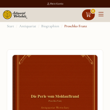
Mein Konto
0
Zum
Start
/
Antiquariat
/
Biographien
/
Proschko Franz
Inhalt
springen
Die Perle vom Moldauftrand
Proschko Franz
Antiquariat Wortschatz