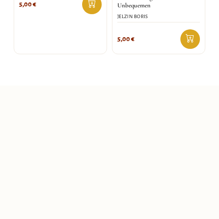
5,00
€
Unbequemen
JELZIN BORIS
5,00
€