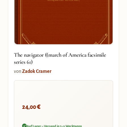
The navigator ((march of America facsimile
series 61)
von
Zadok Cramer
€
24,00
Auf Lager – Versand in 1–3 Werktagen