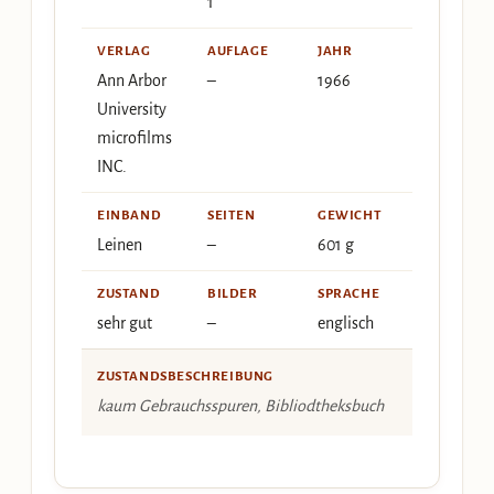
1
VERLAG
AUFLAGE
JAHR
Ann Arbor
–
1966
University
microfilms
INC.
EINBAND
SEITEN
GEWICHT
Leinen
–
601 g
ZUSTAND
BILDER
SPRACHE
sehr gut
–
englisch
ZUSTANDSBESCHREIBUNG
kaum Gebrauchsspuren, Bibliodtheksbuch