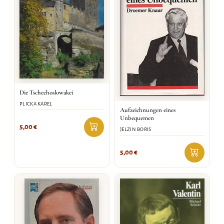
Die Tschechoslowakei
PLICKA KAREL
Aufzeichnungen eines
Unbequemen
5,00
€
JELZIN BORIS
5,00
€