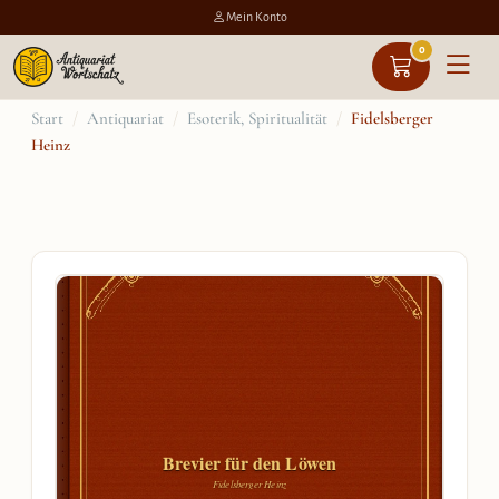
Mein Konto
0
Zum
Start
/
Antiquariat
/
Esoterik, Spiritualität
/
Fidelsberger
Heinz
Inhalt
springen
Brevier für den Löwen
Fidelsberger Heinz