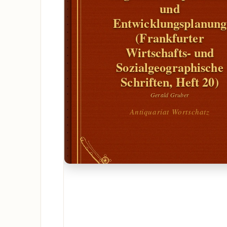
und
Entwicklungsplanung
(Frankfurter
Wirtschafts- und
Sozialgeographische
Schriften, Heft 20)
Gerald Gruber
Antiquariat Wortschatz