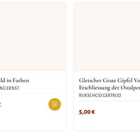
ld in Farben
Gletscher Grate Gipfel V
Erschliessung der Ostalpe
NG ERNST
RUKSCHCIO GERTRUD
€
5,00
€