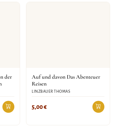
on der
Auf und davon Das Abenteuer
n
Reisen
LINZBAUER THOMAS
5,00
€