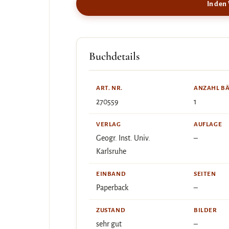
In den
Buchdetails
ART. NR.
ANZAHL B
270559
1
VERLAG
AUFLAGE
Geogr. Inst. Univ.
–
Karlsruhe
EINBAND
SEITEN
Paperback
–
ZUSTAND
BILDER
sehr gut
–