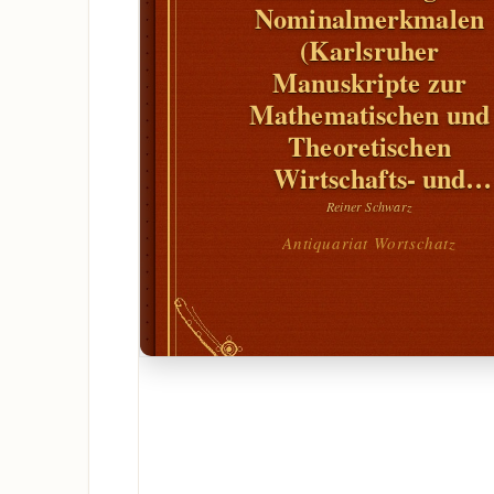
Nominalmerkmalen
(Karlsruher
Manuskripte zur
Mathematischen und
Theoretischen
Wirtschafts- und
Sozialgeographie 21)
Reiner Schwarz
Antiquariat Wortschatz