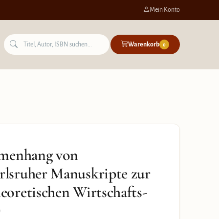
Mein Konto
Warenkorb
0
mmenhang von
lsruher Manuskripte zur
oretischen Wirtschafts-
)