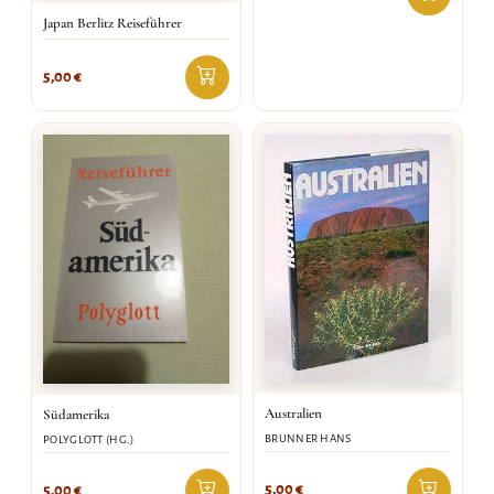
Japan Berlitz Reiseführer
5,00
€
Australien
Südamerika
BRUNNER HANS
POLYGLOTT (HG.)
5,00
€
5,00
€