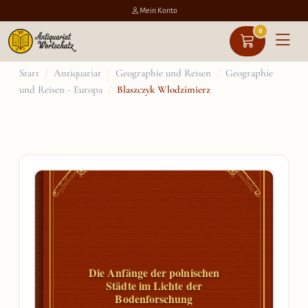
Mein Konto
0
Zum
Start
/
Antiquariat
/
Geographie und Reisen
/
Geographie
und Reisen - Europa
/
Blaszczyk Wlodzimierz
Inhalt
springen
Die Anfänge der polnischen
Städte im Lichte der
Bodenforschung