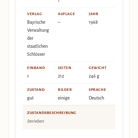
1
VERLAG
AUFLAGE
JAHR
Bayrische
–
1968
Verwaltung
der
staatlichen
Schlösser
EINBAND
SEITEN
GEWICHT
1
212
246 g
ZUSTAND
BILDER
SPRACHE
gut
einige
Deutsch
ZUSTANDSBESCHREIBUNG
berieben