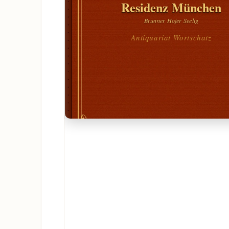
Residenz München
Brunner Hojer Seelig
Antiquariat Wortschatz