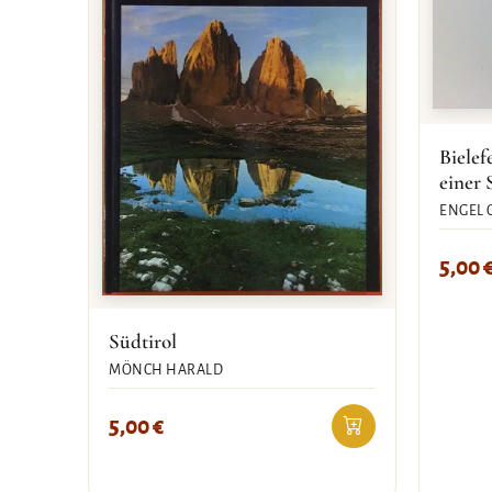
Bielef
einer 
ENGEL 
5,00
Südtirol
MÖNCH HARALD
5,00
€