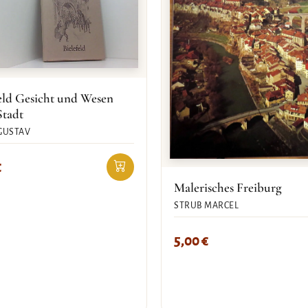
eld Gesicht und Wesen
Stadt
GUSTAV
€
Malerisches Freiburg
STRUB MARCEL
5,00
€