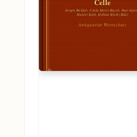
Celle
Jürgen Ricklefs, Carla Meyer-Rasch, Paul Alper
Hubert Kath, Helmut Kloth (Bild)
Antiquariat Wortschatz