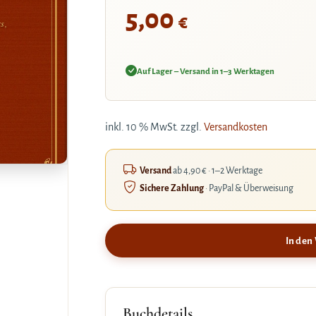
5,00
€
s,
Auf Lager – Versand in 1–3 Werktagen
inkl. 10 % MwSt.
zzgl.
Versandkosten
Versand
ab 4,90 € · 1–2 Werktage
Sichere Zahlung
· PayPal & Überweisung
In den
Buchdetails