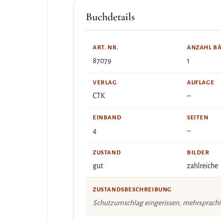
Buchdetails
ART. NR.
ANZAHL B
87079
1
VERLAG
AUFLAGE
CTK
–
EINBAND
SEITEN
4
–
ZUSTAND
BILDER
gut
zahlreiche
ZUSTANDSBESCHREIBUNG
Schutzumschlag eingerissen, mehrsprach