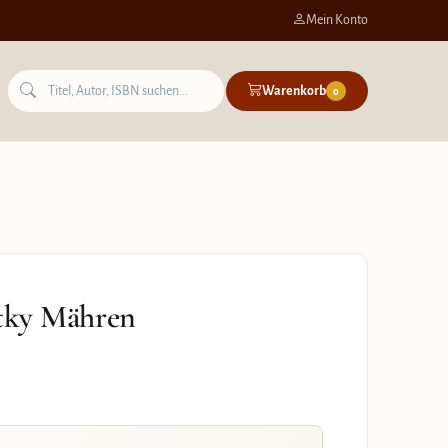
Mein Konto
Warenkorb
0
tky Mähren