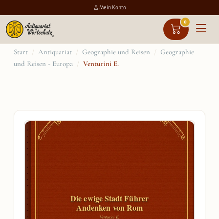
Mein Konto
0
Zum
Start
/
Antiquariat
/
Geographie und Reisen
/
Geographie
und Reisen - Europa
/
Venturini E.
Inhalt
springen
Die ewige Stadt Führer
Andenken von Rom
Venturini E.