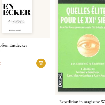
roßen Entdecker
S
€
Expedition in magische W