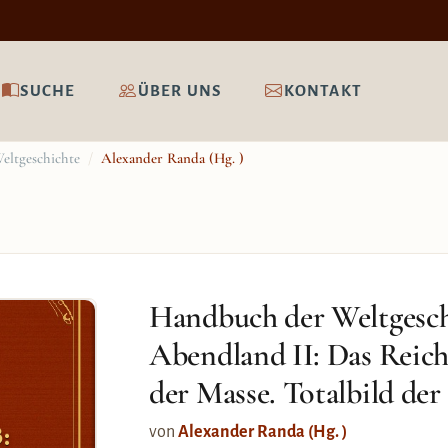
SUCHE
ÜBER UNS
KONTAKT
eltgeschichte
/
Alexander Randa (Hg. )
Handbuch der Weltgesch
Abendland II: Das Reich
der Masse. Totalbild de
3:
von
Alexander Randa (Hg. )