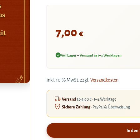
s
as
7,00
it
€
Auf Lager – Versand in 1–3 Werktagen
inkl. 10 % MwSt.
zzgl.
Versandkosten
Versand
ab 4,90 € · 1–2 Werktage
Sichere Zahlung
· PayPal & Überweisung
In den