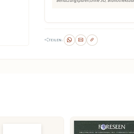
Benutzungspuren,ohne SU, Bibliotheksbu
TEILEN: