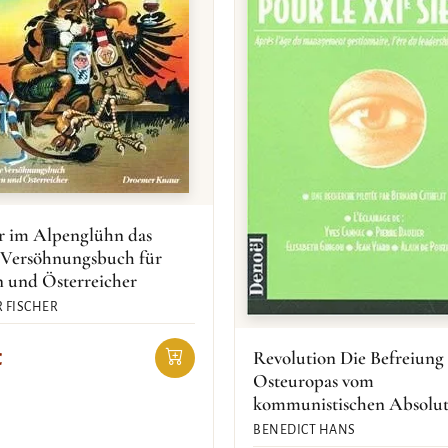
r im Alpenglühn das
 Versöhnungsbuch für
n und Österreicher
 FISCHER
Revolution Die Befreiung
€
Osteuropas vom
kommunistischen Absolu
BENEDICT HANS