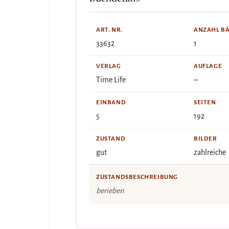
ART. NR.
ANZAHL B
33632
1
VERLAG
AUFLAGE
Time Life
–
EINBAND
SEITEN
5
192
ZUSTAND
BILDER
gut
zahlreiche
ZUSTANDSBESCHREIBUNG
berieben