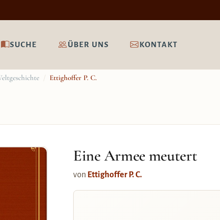
SUCHE
ÜBER UNS
KONTAKT
eltgeschichte
/
Ettighoffer P. C.
Eine Armee meutert
von
Ettighoffer P. C.