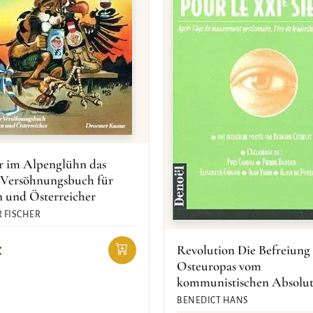
r im Alpenglühn das
 Versöhnungsbuch für
n und Österreicher
 FISCHER
Revolution Die Befreiung
€
Osteuropas vom
kommunistischen Absolu
BENEDICT HANS