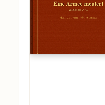
Eine Armee meutert
Ettighoffer P. C.
Antiquariat Wortschatz