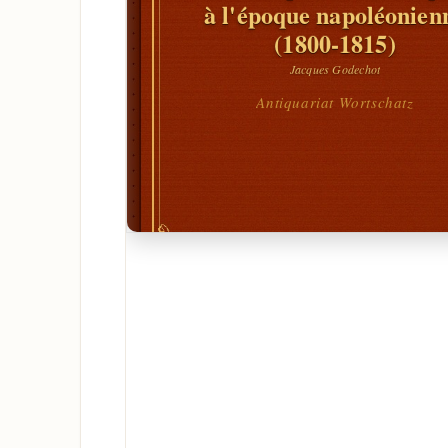
à l'époque napoléonien
(1800-1815)
Jacques Godechot
Antiquariat Wortschatz