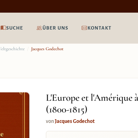
SUCHE
ÜBER UNS
KONTAKT
eltgeschichte
/
Jacques Godechot
L'Europe et l'Amérique 
(1800-1815)
von
Jacques Godechot
ue