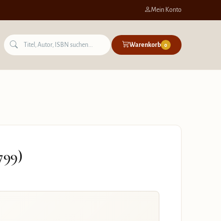
Mein Konto
Warenkorb
0
799)