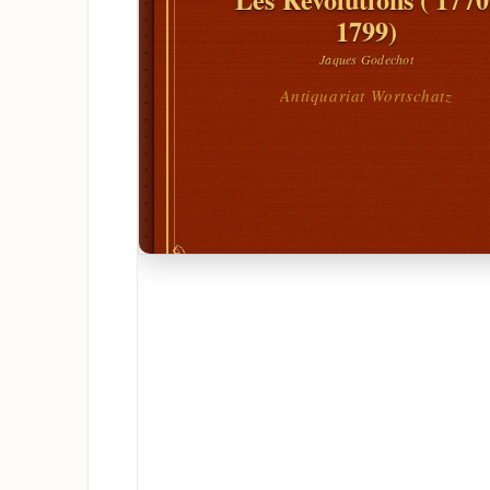
1799)
Jaques Godechot
Antiquariat Wortschatz