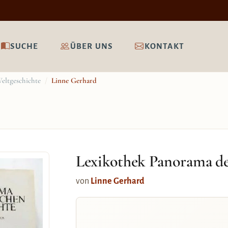
SUCHE
ÜBER UNS
KONTAKT
eltgeschichte
/
Linne Gerhard
Lexikothek Panorama de
von
Linne Gerhard