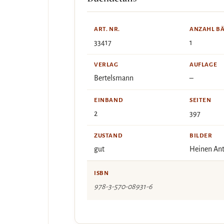
ART. NR.
ANZAHL B
33417
1
VERLAG
AUFLAGE
Bertelsmann
–
EINBAND
SEITEN
2
397
ZUSTAND
BILDER
gut
Heinen An
ISBN
978-3-570-08931-6