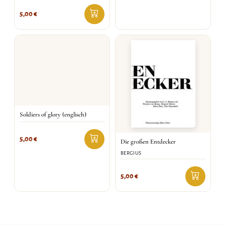
5,00
€
Soldiers of glory (englisch)
5,00
€
Die großen Entdecker
BERGIUS
5,00
€