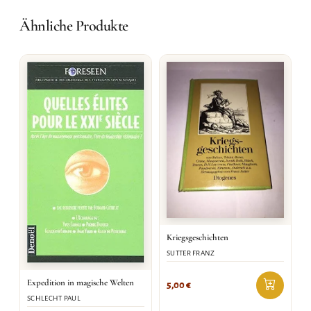
Ähnliche Produkte
Kriegsgeschichten
SUTTER FRANZ
Expedition in magische Welten
5,00
€
SCHLECHT PAUL