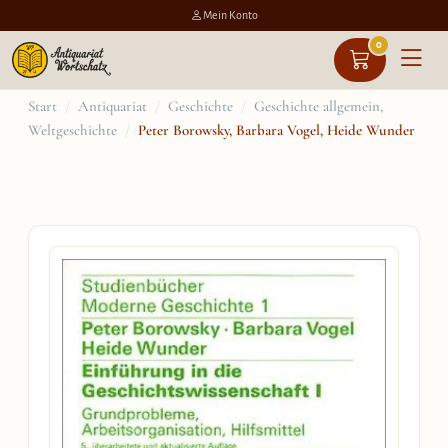
Mein Konto
0
Zum
Start
/
Antiquariat
/
Geschichte
/
Geschichte allgemein,
Weltgeschichte
/
Peter Borowsky, Barbara Vogel, Heide Wunder
Inhalt
springen