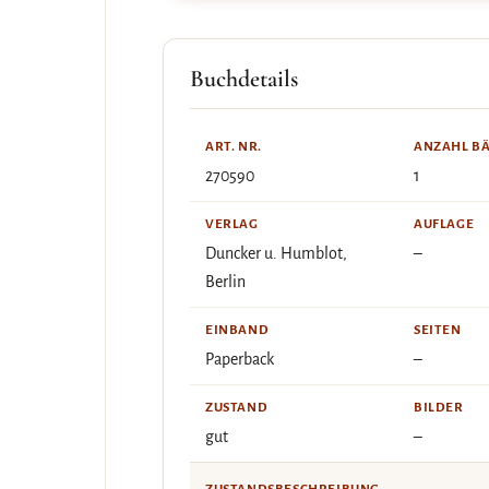
Buchdetails
ART. NR.
ANZAHL B
270590
1
VERLAG
AUFLAGE
Duncker u. Humblot,
–
Berlin
EINBAND
SEITEN
Paperback
–
ZUSTAND
BILDER
gut
–