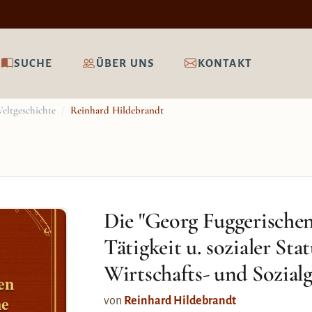
SUCHE
ÜBER UNS
KONTAKT
eltgeschichte
/
Reinhard Hildebrandt
Die "Georg Fuggerische
Tätigkeit u. sozialer Sta
Wirtschafts- und Sozialg
en
he
von
Reinhard Hildebrandt