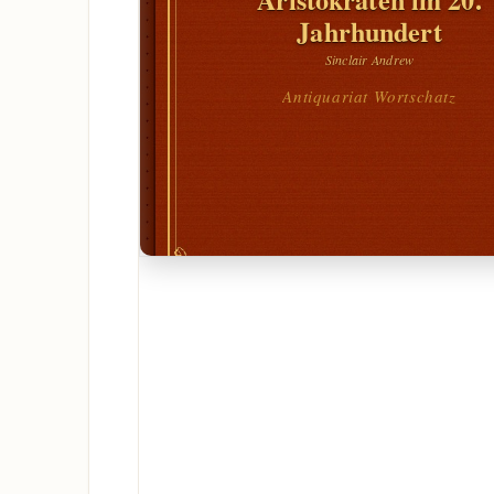
Jahrhundert
Sinclair Andrew
Antiquariat Wortschatz