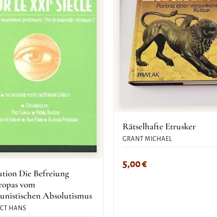
Rätselhafte Etrusker
GRANT MICHAEL
5,00
€
tion Die Befreiung
ropas vom
nistischen Absolutismus
CT HANS