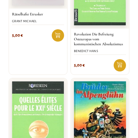
Rätselhafte Etrusker
GRANT MICHAEL
Revolution Die Befreiung
5,00
€
Osteuropas vom
kommunistischen Absolutismus
BENEDICT HANS
5,00
€