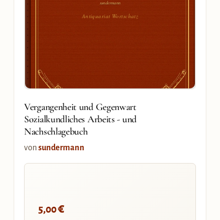
sundermann
Antiquariat Wortschatz
Vergangenheit und Gegenwart
Sozialkundliches Arbeits - und
Nachschlagebuch
von
sundermann
€
5,00