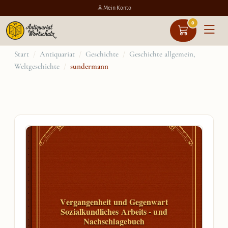
Mein Konto
0
Zum
Start
/
Antiquariat
/
Geschichte
/
Geschichte allgemein,
Weltgeschichte
/
sundermann
Inhalt
springen
Vergangenheit und Gegenwart
Sozialkundliches Arbeits - und
Nachschlagebuch