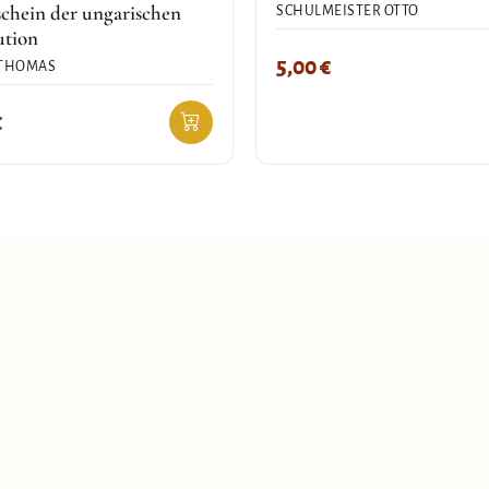
chein der ungarischen
SCHULMEISTER OTTO
ution
5,00
€
 THOMAS
€