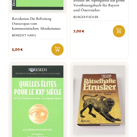
Brüder im Alpenglühn das große
Versöhnungsbuch für Bayern
und Österreicher
BURGER FISCHER
Revolution Die Befreiung
Osteuropas vom
kommunistischen Absolutismus
7,00
€
BENEDICT HANS
5,00
€