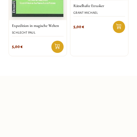
Rätselhafte Etrusker
GRANT MICHAEL
Expedition in magische Welten
5,00
€
SCHLECHT PAUL
5,00
€