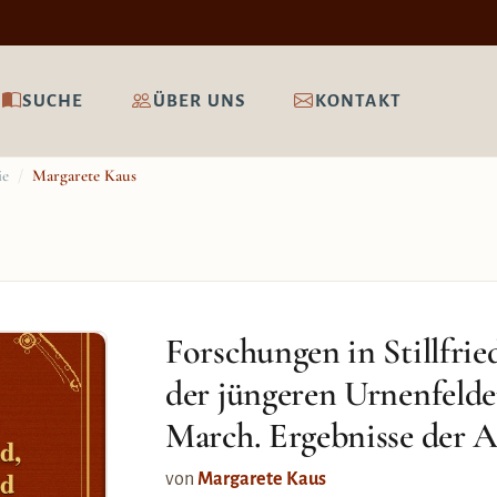
SUCHE
ÜBER UNS
KONTAKT
ie
/
Margarete Kaus
Forschungen in Stillfrie
der jüngeren Urnenfelder
March. Ergebnisse der A
d,
ld
von
Margarete Kaus