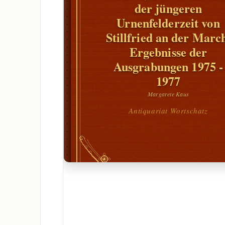
der jüngeren
Urnenfelderzeit von
Stillfried an der Marc
Ergebnisse der
Ausgrabungen 1975 -
1977
Margarete Kaus
Antiquariat Wortschatz