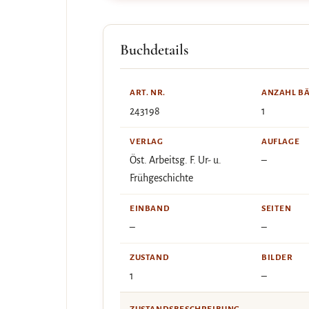
Buchdetails
ART. NR.
ANZAHL B
243198
1
VERLAG
AUFLAGE
Öst. Arbeitsg. F. Ur- u.
–
Frühgeschichte
EINBAND
SEITEN
–
–
ZUSTAND
BILDER
1
–