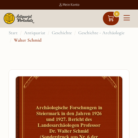
Mein Konto
0
Zum
Start
/
Antiquariat
/
Geschichte
/
Geschichte - Archäologie
/
Walter Schmid
Inhalt
springen
Archäologische Forschungen in
Steiermark in den Jahren 1926
und 1927. Bericht des
Landesarchäologen Professor
Dr. Walter Schmid
(Sonderdruck aus Nr. 6 der