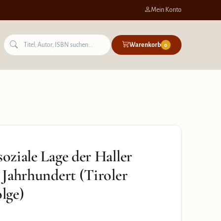
Mein Konto
Warenkorb
0
soziale Lage der Haller
. Jahrhundert (Tiroler
olge)