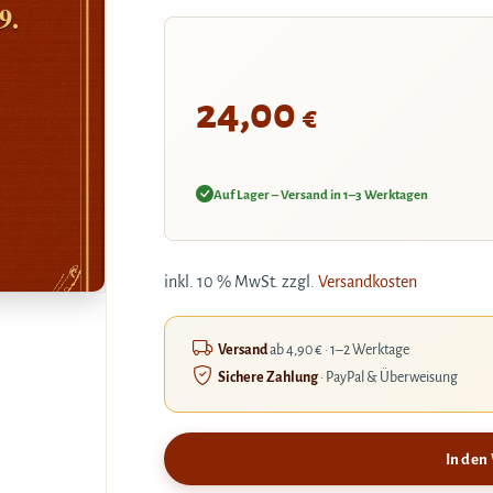
9.
.
24,00
€
Auf Lager – Versand in 1–3 Werktagen
inkl. 10 % MwSt.
zzgl.
Versandkosten
Versand
ab 4,90 € · 1–2 Werktage
Sichere Zahlung
· PayPal & Überweisung
In den