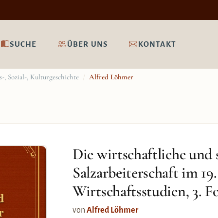
SUCHE
ÜBER UNS
KONTAKT
-, Sozial-, Kulturgeschichte
/
Alfred Löhmer
Die wirtschaftliche und 
Salzarbeiterschaft im 19
Wirtschaftsstudien, 3. F
d
r
von
Alfred Löhmer