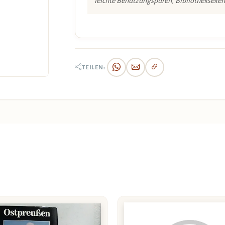
leichte Benutzungspuren, Bibliotheksexe
TEILEN: