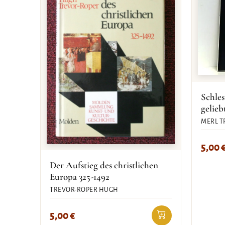
Schles
gelieb
MERL T
5,00
Der Aufstieg des christlichen
Europa 325-1492
TREVOR-ROPER HUGH
5,00
€