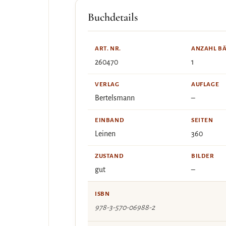
Buchdetails
ART. NR.
ANZAHL B
260470
1
VERLAG
AUFLAGE
Bertelsmann
–
EINBAND
SEITEN
Leinen
360
ZUSTAND
BILDER
gut
–
ISBN
978-3-570-06988-2