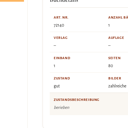
ART. NR.
ANZAHL B
72140
1
VERLAG
AUFLAGE
–
–
EINBAND
SEITEN
1
80
ZUSTAND
BILDER
gut
zahlreiche
ZUSTANDSBESCHREIBUNG
berieben