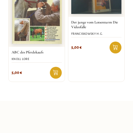
Der junge vom Lotsenturm Die
Videofalle
FRANCISKOWSKY H.G.
5,00
€
ABC des Pferdekaufs
KNOLL LORE
5,00
€