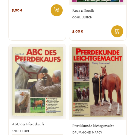
5,00
€
Rock a Doodle
GOHL ULRICH
5,00
€
ABC des Pferdekaufs
Pferdekunde leichtgemacht
KNOLL LORE
DRUMMOND MARCY