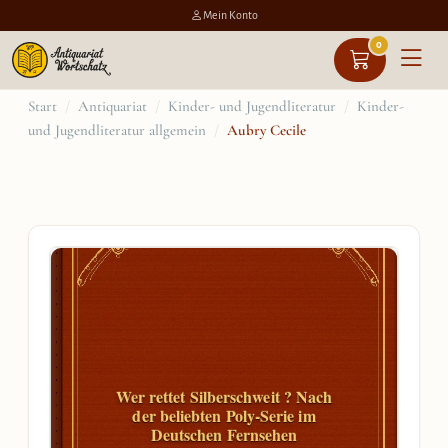
Mein Konto
0
Zum
Start
/
Antiquariat
/
Kinder- und Jugendliteratur
/
Kinder-
und Jugendliteratur allgemein
/
Aubry Cecile
Inhalt
springen
Wer rettet Silberschweit ? Nach
der beliebten Poly-Serie im
Deutschen Fernsehen