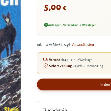
5,00
€
Auf Lager – Versand in 1–3 Werktagen
inkl. 10 % MwSt.
zzgl.
Versandkosten
Versand
ab 4,90 € · 1–2 Werktage
Sichere Zahlung
· PayPal & Überweisung
In den
Buchdetails