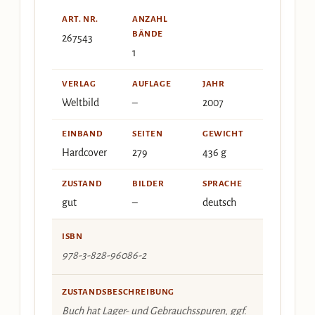
ART. NR.
ANZAHL
BÄNDE
267543
1
VERLAG
AUFLAGE
JAHR
Weltbild
–
2007
EINBAND
SEITEN
GEWICHT
Hardcover
279
436 g
ZUSTAND
BILDER
SPRACHE
gut
–
deutsch
ISBN
978-3-828-96086-2
ZUSTANDSBESCHREIBUNG
Buch hat Lager- und Gebrauchsspuren, ggf.