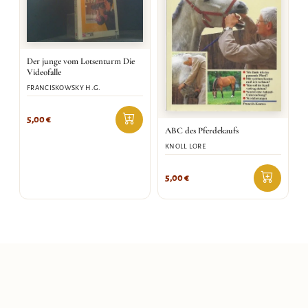
Der junge vom Lotsenturm Die
Videofalle
FRANCISKOWSKY H.G.
5,00
€
ABC des Pferdekaufs
KNOLL LORE
5,00
€