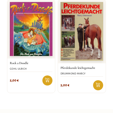
Rock a Doodle
Pferdekunde leichtgemacht
GOHL ULRICH
DRUMMOND MARCY
5,00
€
5,00
€