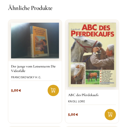
Ähnliche Produkte
Der junge vom Lotsenturm Die
Videofalle
FRANCISKOWSKY H.G.
5,00
€
ABC des Pferdekaufs
KNOLL LORE
5,00
€