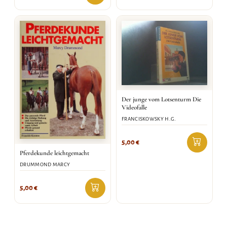
Der junge vom Lotsenturm Die
Videofalle
FRANCISKOWSKY H.G.
5,00
€
Pferdekunde leichtgemacht
DRUMMOND MARCY
5,00
€