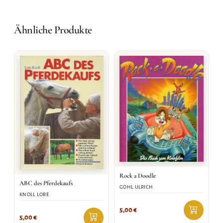
Ähnliche Produkte
Rock a Doodle
ABC des Pferdekaufs
GOHL ULRICH
KNOLL LORE
5,00
€
5,00
€