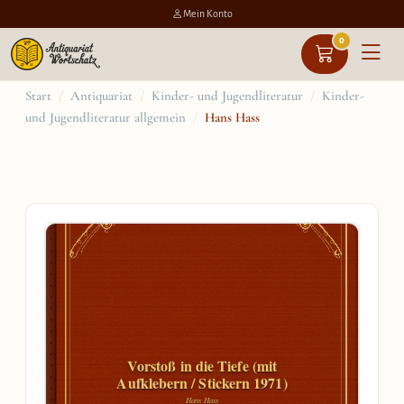
Mein Konto
0
Zum
Start
/
Antiquariat
/
Kinder- und Jugendliteratur
/
Kinder-
und Jugendliteratur allgemein
/
Hans Hass
Inhalt
springen
Vorstoß in die Tiefe (mit
Aufklebern / Stickern 1971)
Hans Hass