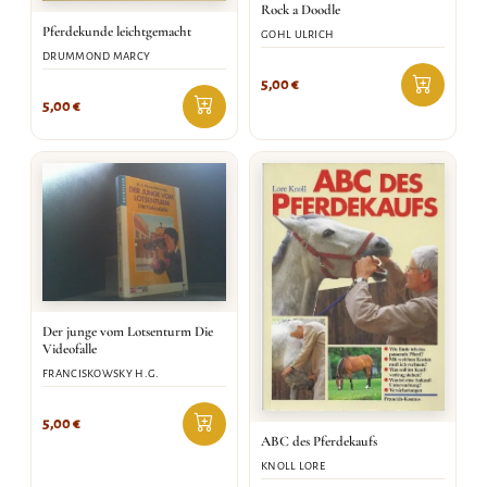
Rock a Doodle
Pferdekunde leichtgemacht
GOHL ULRICH
DRUMMOND MARCY
5,00
€
5,00
€
Der junge vom Lotsenturm Die
Videofalle
FRANCISKOWSKY H.G.
5,00
€
ABC des Pferdekaufs
KNOLL LORE